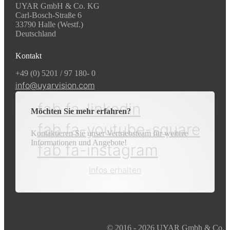
UYAR GmbH & Co. KG
Carl-Bosch-Straße 6
33790 Halle (Westf.)
Deutschland
Kontakt
+49 (0) 5201 / 97 180- 0
info@uyarvision.com
fab fa-linkedin
Möchten Sie mehr erfahren?
fab fa-youtube-square
Kontaktieren Sie unser Vertriebsteam für weitere
Informationen und Angebote!
fab fa-instagram
Infos erhalten
© 2016 - 2026 UYAR Gmbh & Co.