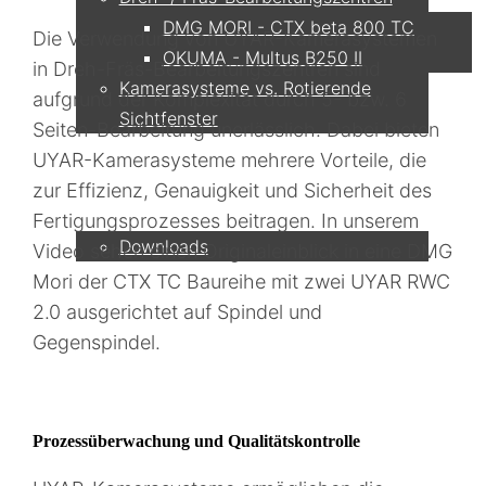
DMG MORI - CTX beta 800 TC
Die Verwendung von UYAR-Kamerasystemen
OKUMA - Multus B250 II
in Dreh-Fräs-Bearbeitungszentren sind
Kamerasysteme vs. Rotierende
aufgrund der Komplexität durch 5- bzw. 6
Sichtfenster
Seiten-Bearbeitung unerlässlich. Dabei bieten
UYAR-Kamerasysteme mehrere Vorteile, die
Service
zur Effizienz, Genauigkeit und Sicherheit des
Fertigungsprozesses beitragen. In unserem
Downloads
Video sehen einen Originaleinblick in eine DMG
Mori der CTX TC Baureihe mit zwei UYAR RWC
Partner
2.0 ausgerichtet auf Spindel und
Gegenspindel.
Kontakt
Prozessüberwachung und Qualitätskontrolle