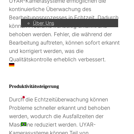
UYAR-Kamerasysteme ermöglichen die
Unternehmen
kontinuierliche Überwachung des
Bearbeitungsprozesses in Echtzeit. Dadurch
Über Uns
können Probleme frühzeitig erkannt und
behoben werden. Fehler, die während der
Bearbeitung auftreten, können sofort erkannt
und korrigiert werden, was die
Qualitätskontrolle erheblich verbessert.
DE
Produktivitätssteigerung
日本語
Durch die Echtzeitüberwachung können
Probleme schneller erkannt und behoben
werden, wodurch die Ausfallzeiten der
PT
Maschine reduziert werden. UYAR-
Kamerasysteme können Teil von