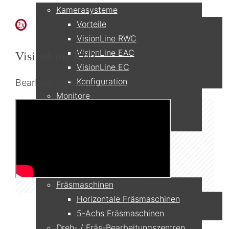
Kamerasysteme
Vorteile
2x
VisionLine RWC
VisionLine EAC
VisionLine RWC
VisionLine EC
Konfiguration
Bearbeitungsraum
Monitore
Netzwerk & Recording
Zubehör & Ersatzteile
Anwendungen
Fräsmaschinen
Horizontale Fräsmaschinen
5-Achs Fräsmaschinen
Dreh- / Fräs-Bearbeitungszentren