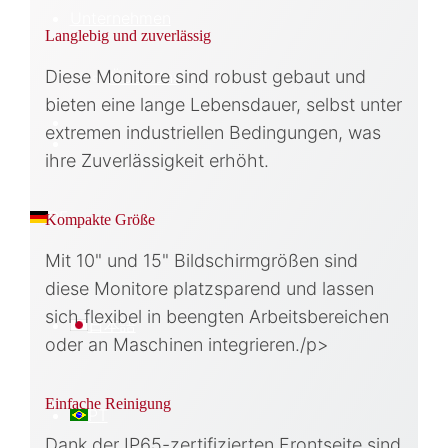
Unternehmen
Langlebig und zuverlässig
Diese Monitore sind robust gebaut und
Über Uns
bieten eine lange Lebensdauer, selbst unter
extremen industriellen Bedingungen, was
ihre Zuverlässigkeit erhöht.
DE
Kompakte Größe
Mit 10" und 15" Bildschirmgrößen sind
diese Monitore platzsparend und lassen
sich flexibel in beengten Arbeitsbereichen
日本語
oder an Maschinen integrieren./p>
Einfache Reinigung
PT
Dank der IP65-zertifizierten Frontseite sind