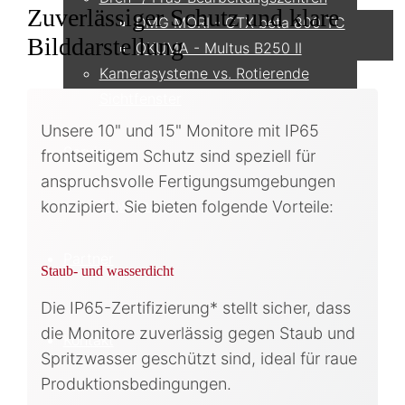
Zuverlässiger Schutz und klare
DMG MORI - CTX beta 800 TC
Bilddarstellung
OKUMA - Multus B250 II
Kamerasysteme vs. Rotierende
Sichtfenster
Unsere 10" und 15" Monitore mit IP65
Service
frontseitigem Schutz sind speziell für
anspruchsvolle Fertigungsumgebungen
Downloads
konzipiert. Sie bieten folgende Vorteile:
Partner
Staub- und wasserdicht
Die IP65-Zertifizierung* stellt sicher, dass
die Monitore zuverlässig gegen Staub und
Kontakt
Spritzwasser geschützt sind, ideal für raue
Produktionsbedingungen.