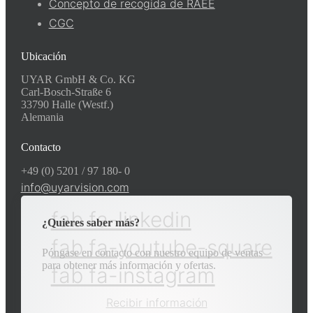
Concepto de recogida de RAEE
CGC
Ubicación
UYAR GmbH & Co. KG
Carl-Bosch-Straße 6
33790 Halle (Westf.)
Alemania
Contacto
+49 (0) 5201 / 97 180- 0
info@uyarvision.com
fab fa-linkedin
¿Quieres saber más?
fab fa-youtube-square
Póngase en contacto con nuestro equipo de ventas
para obtener más información y ofertas.
fab fa-instagram
Recibir información