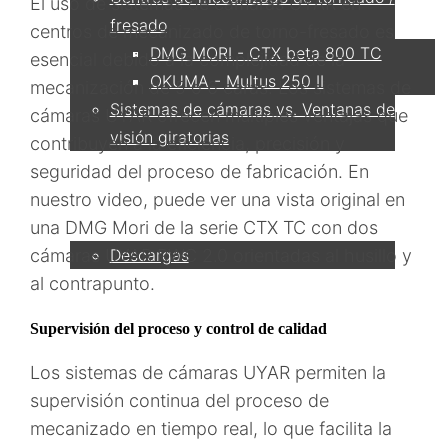
El uso de sistemas de cámaras UYAR en
fresado
centros de mecanizado de torno-fresado es
DMG MORI - CTX beta 800 TC
esencial debido a la complejidad de la
OKUMA - Multus 250 II
mecanización de 5 o 6 caras. Los sistemas de
Sistemas de cámaras vs. Ventanas de
cámaras UYAR ofrecen múltiples ventajas que
visión giratorias
contribuyen a la eficiencia, precisión y
seguridad del proceso de fabricación. En
Servicio
nuestro video, puede ver una vista original en
una DMG Mori de la serie CTX TC con dos
Descargas
cámaras UYAR RWC 2.0 orientadas al husillo y
al contrapunto.
Socio
Supervisión del proceso y control de calidad
Los sistemas de cámaras UYAR permiten la
supervisión continua del proceso de
Contacto
mecanizado en tiempo real, lo que facilita la