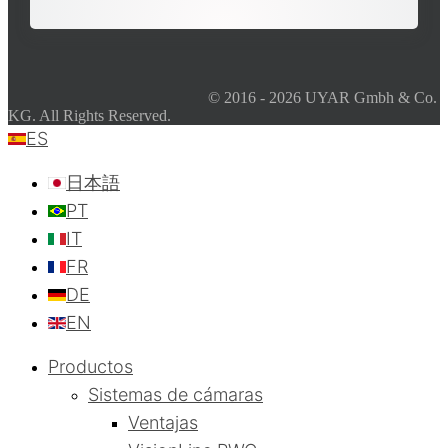
© 2016 - 2026 UYAR Gmbh & Co.
KG. All Rights Reserved.
ES
日本語
PT
IT
FR
DE
EN
Productos
Sistemas de cámaras
Ventajas