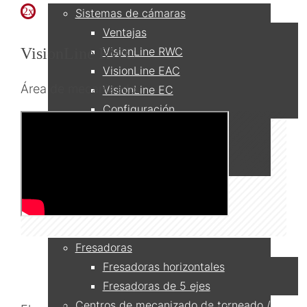
2x
Sistemas de cámaras
Ventajas
VisionLine RWC
VisionLine RWC
VisionLine EAC
Área de mecanizado
VisionLine EC
Configuración
Monitores
Red y Grabación
Accesorios y repuestos
Aplicaciones
Fresadoras
Fresadoras horizontales
Fresadoras de 5 ejes
Centros de mecanizado de torneado /