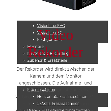
Kamerasysteme
Vorteile
VisionLine RWC
VisionLine EAC
Video
VisionLine EC
Konfiguration
Monitore
Rekorder
Netzwerk & Recording
Zubehör & Ersatzteile
Der Rekorder wird direkt zwischen der
Anwendungen
Kamera und dem Monitor
angeschlossen. Die Aufnahme- und
Fräsmaschinen
Wiedergabefunktion ist ohne eine
Horizontale Fräsmaschinen
Verbindung zum Netzwerk möglich. Mit
5-Achs Fräsmaschinen
Hilfe des Videorekorders können
Dreh- / Fräs-Bearbeitungszentren
Videoaufnahmen direkt an der Maschine