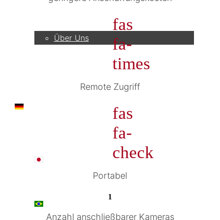
Unternehmen
fas
Über Uns
fa-
times
Remote Zugriff
DE
fas
fa-
check
日本語
Portabel
1
PT
Anzahl anschließbarer Kameras