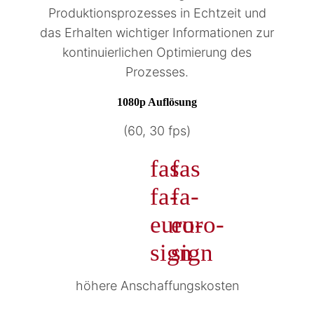
Produktionsprozesses in Echtzeit und
das Erhalten wichtiger Informationen zur
kontinuierlichen Optimierung des
Prozesses.
1080p Auflösung
(60, 30 fps)
fas
fas
fa-
fa-
euro-
euro-
sign
sign
höhere Anschaffungskosten