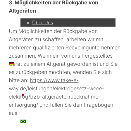
3. Möglichkeiten der Rückgabe von
Unternehmen
Altgeräten
Über Uns
Um Möglichkeiten der Rückgabe von
Altgeräten zu schaffen, arbeiten wir mit
mehreren qualifizierten Recyclingunternehmen
zusammen. Wenn ein von uns hergestelltes
DE
Gerät zu einem Altgerät geworden ist und Sie
es zurückgeben möchten, wenden Sie sich
bitte an:
https://www.take-e-
way.de/leistungen/elektrogesetz-weee-
日本語
elektrog/b2b-altgeraete-ruecknahme-
entsorgung/
und füllen Sie den Fragebogen
aus.
PT