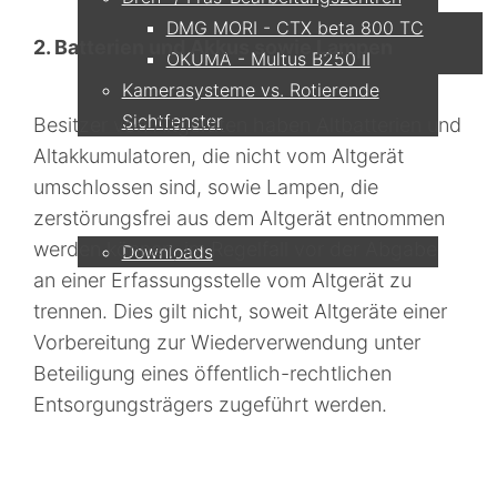
DMG MORI - CTX beta 800 TC
2. Batterien und Akkus sowie Lampen
OKUMA - Multus B250 II
Kamerasysteme vs. Rotierende
Sichtfenster
Besitzer von Altgeräten haben Altbatterien und
Altakkumulatoren, die nicht vom Altgerät
Service
umschlossen sind, sowie Lampen, die
zerstörungsfrei aus dem Altgerät entnommen
werden können, im Regelfall vor der Abgabe
Downloads
an einer Erfassungsstelle vom Altgerät zu
trennen. Dies gilt nicht, soweit Altgeräte einer
Partner
Vorbereitung zur Wiederverwendung unter
Beteiligung eines öffentlich-rechtlichen
Entsorgungsträgers zugeführt werden.
Kontakt