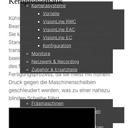
Kernproblematik
Kamerasysteme
Vorteile
Kühlschmierstoffe sind essenziell für
VisionLine RWC
Bearbeitungsprozesse in Werkzeugmaschinen.
VisionLine EAC
Sie kühlen die Werkzeuge, verlängern deren
VisionLine EC
Standzeiten, bieten Schmierwirkung und
Konfiguration
transportieren Späne ab. Allerdings
Monitore
beeinträchtigen Kühlschmiermittel die Sicht
Netzwerk & Recording
des Maschinenbedieners auf den
Zubehör & Ersatzteile
Fertigungsprozess, da sie meist mit hohem
Druck gegen die Maschinenscheiben
Anwendungen
geschleudert werden, was zu einer nahezu
blinden Scheibe führt.
Fräsmaschinen
Horizontale Fräsmaschinen
5-Achs Fräsmaschinen
Dreh- / Fräs-Bearbeitungszentren