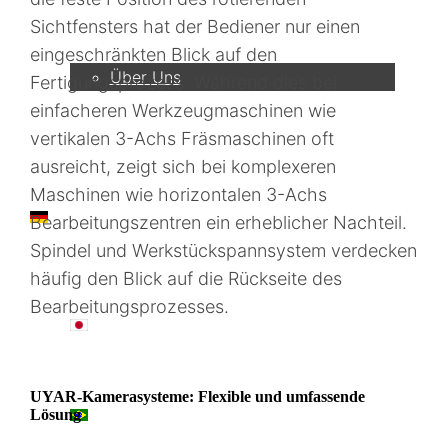
Unternehmen
Sichtfensters hat der Bediener nur einen
eingeschränkten Blick auf den
Über Uns
Fertigungsprozess. Während dies bei
einfacheren Werkzeugmaschinen wie
vertikalen 3-Achs Fräsmaschinen oft
ausreicht, zeigt sich bei komplexeren
Maschinen wie horizontalen 3-Achs
DE
Bearbeitungszentren ein erheblicher Nachteil.
Spindel und Werkstückspannsystem verdecken
häufig den Blick auf die Rückseite des
Bearbeitungsprozesses.
日本語
UYAR-Kamerasysteme: Flexible und umfassende
PT
Lösung