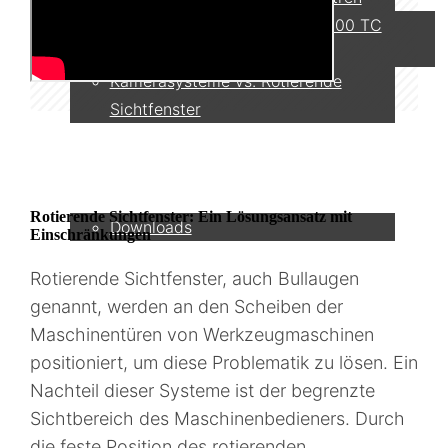
DMG MORI - CTX beta 800 TC
OKUMA - Multus B250 II
Kamerasysteme vs. Rotierende
Sichtfenster
Service
Rotierende Sichtfenster: Ein Lösungsansatz mit
Downloads
Einschränkungen
Rotierende Sichtfenster, auch Bullaugen
Partner
genannt, werden an den Scheiben der
Maschinentüren von Werkzeugmaschinen
positioniert, um diese Problematik zu lösen. Ein
Kontakt
Nachteil dieser Systeme ist der begrenzte
Sichtbereich des Maschinenbedieners. Durch
die feste Position des rotierenden