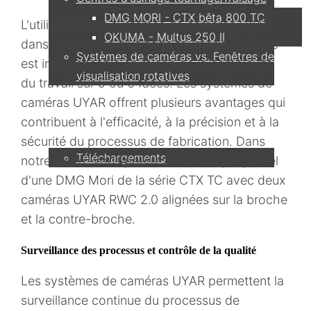
DMG MORI - CTX bêta 800 TC
L'utilisation des systèmes de caméras UYAR
OKUMA - Multus 250 II
dans les centres d'usinage tournage-fraisage
Systèmes de caméras vs. Fenêtres de
est indispensable en raison de la complexité
visualisation rotatives
du travail sur 5 ou 6 faces. Les systèmes de
caméras UYAR offrent plusieurs avantages qui
Service
contribuent à l'efficacité, à la précision et à la
sécurité du processus de fabrication. Dans
Téléchargements
notre vidéo, vous pourrez voir un aperçu réel
d'une DMG Mori de la série CTX TC avec deux
Partenaire
caméras UYAR RWC 2.0 alignées sur la broche
et la contre-broche.
Surveillance des processus et contrôle de la qualité
Contact
Les systèmes de caméras UYAR permettent la
surveillance continue du processus de