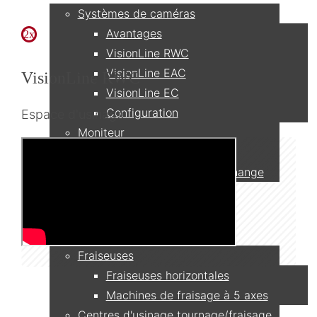
Systèmes de caméras
Avantages
2x
VisionLine RWC
VisionLine EAC
VisionLine RWC
VisionLine EC
Configuration
Espace d'usinage
Moniteur
Réseau & Enregistrement
Accessoires et pièces de rechange
Applications
Fraiseuses
Fraiseuses horizontales
Machines de fraisage à 5 axes
Centres d'usinage tournage/fraisage