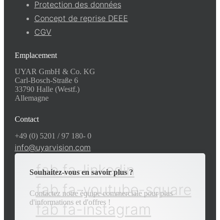
Protection des données
Concept de reprise DEEE
CGV
Emplacement
UYAR GmbH & Co. KG
Carl-Bosch-Straße 6
33790 Halle (Westf.)
Allemagne
Contact
+49 (0) 5201 / 97 180- 0
info@uyarvision.com
fab fa-linkedin
Souhaitez-vous en savoir plus ?
fab fa-youtube-square
Contactez notre équipe commerciale pour plus
d'informations et d'offres !
fab fa-instagram