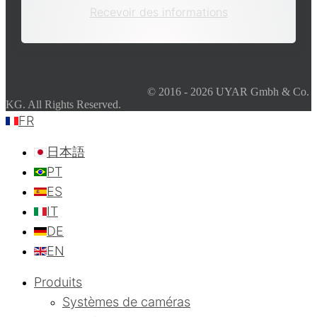
Recevoir des informations
© 2016 - 2026 UYAR Gmbh & Co.
KG. All Rights Reserved.
FR
日本語
PT
ES
IT
DE
EN
Produits
Systèmes de caméras