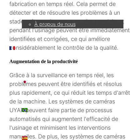
fabrication en temps réel. Cela permet de
Entreprise
détecter et de résoudre les problèmes à un
stade précoce. Les erreurs qui se produisent
À propos de nous
pendant l'usinage peuvent être immédiatement
identifiées et corrigées, ce qui améliore
considérablement le contrôle de la qualité.
FR
Augmentation de la productivité
Grâce à la surveillance en temps réel, les
日本語
problèmes peuvent être identifiés et résolus
plus rapidement, ce qui réduit les temps d'arrêt
de la machine. Les systèmes de caméras
PT
UYAR peuvent faire partie de processus
automatisés qui augmentent l'efficacité de
l'usinage et minimisent les interventions
manuelles. De plus, les systèmes de caméras
ES