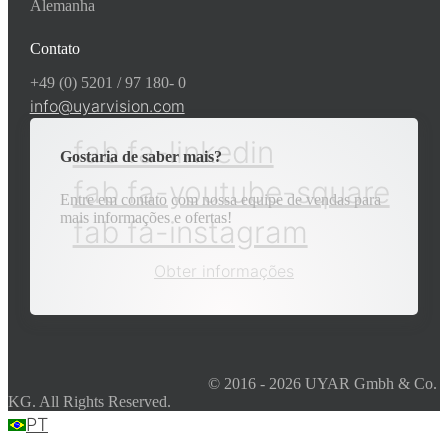
Alemanha
Contato
+49 (0) 5201 / 97 180- 0
info@uyarvision.com
fab fa-linkedin
Gostaria de saber mais?
fab fa-youtube-square
Entre em contato com nossa equipe de vendas para
mais informações e ofertas!
fab fa-instagram
Obter informações
© 2016 - 2026 UYAR Gmbh & Co.
KG. All Rights Reserved.
PT