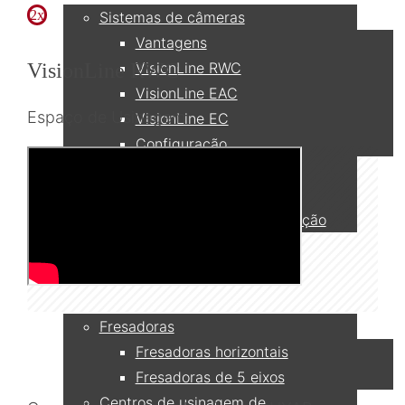
2x
Sistemas de câmeras
Vantagens
VisionLine RWC
VisionLine RWC
VisionLine EAC
Espaço de Usinagem
VisionLine EC
Configuração
Monitores
Rede & Gravação
Acessórios e Peças de Reposição
Aplicações
Fresadoras
Fresadoras horizontais
Fresadoras de 5 eixos
Centros de usinagem de