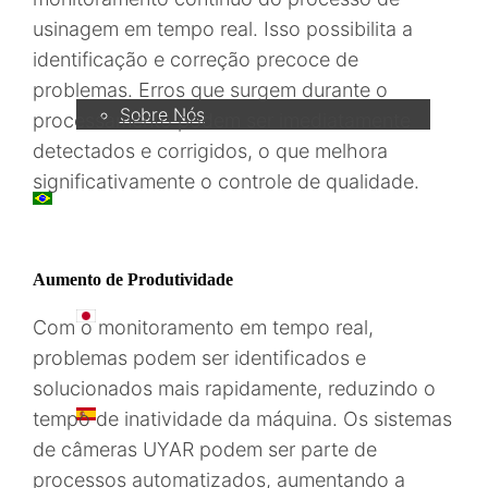
usinagem em tempo real. Isso possibilita a
Empresa
identificação e correção precoce de
problemas. Erros que surgem durante o
Sobre Nós
processamento podem ser imediatamente
detectados e corrigidos, o que melhora
significativamente o controle de qualidade.
PT
Aumento de Produtividade
日本語
Com o monitoramento em tempo real,
problemas podem ser identificados e
solucionados mais rapidamente, reduzindo o
ES
tempo de inatividade da máquina. Os sistemas
de câmeras UYAR podem ser parte de
processos automatizados, aumentando a