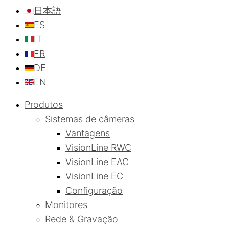
日本語
ES
IT
FR
DE
EN
Produtos
Sistemas de câmeras
Vantagens
VisionLine RWC
VisionLine EAC
VisionLine EC
Configuração
Monitores
Rede & Gravação