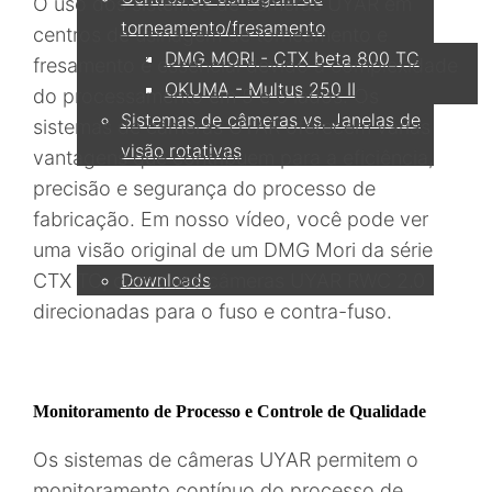
O uso dos sistemas de câmeras UYAR em
torneamento/fresamento
centros de usinagem de torneamento e
DMG MORI - CTX beta 800 TC
fresamento é essencial devido à complexidade
OKUMA - Multus 250 II
do processamento em 5 e 6 lados. Os
Sistemas de câmeras vs. Janelas de
sistemas de câmeras UYAR oferecem várias
visão rotativas
vantagens que contribuem para a eficiência,
precisão e segurança do processo de
Serviço
fabricação. Em nosso vídeo, você pode ver
uma visão original de um DMG Mori da série
Downloads
CTX TC, com duas câmeras UYAR RWC 2.0
direcionadas para o fuso e contra-fuso.
Parceiro
Monitoramento de Processo e Controle de Qualidade
Contato
Os sistemas de câmeras UYAR permitem o
monitoramento contínuo do processo de