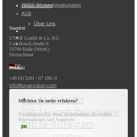
WEEE Rücknahmekonzept
Unternehmen
AGB
Über Uns
Standort
UYAR GmbH & Co. KG
Carl-Bosch-Straße 6
33790 Halle (Westf.)
Deutschland
DE
Kontakt
+49 (0) 5201 / 97 180- 0
info@uyarvision.com
fab fa-linkedin
日本語
Möchten Sie mehr erfahren?
fab fa-youtube-square
Kontaktieren Sie unser Vertriebsteam für weitere
Informationen und Angebote!
fab fa-instagram
PT
Infos erhalten