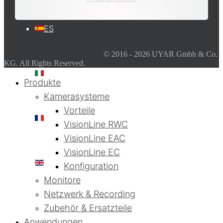
ES
© 2016 - 2026 UYAR Gmbh & Co.
KG. All Rights Reserved.
IT
Produkte
Kamerasysteme
Vorteile
FR
VisionLine RWC
VisionLine EAC
VisionLine EC
EN
Konfiguration
Monitore
Netzwerk & Recording
Zubehör & Ersatzteile
Anwendungen