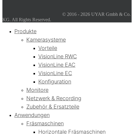
© 2016 - 2026 UYAR Gmbh & Co.
KG. All Rights Reserved.
Produkte
Kamerasysteme
Vorteile
VisionLine RWC
VisionLine EAC
VisionLine EC
Konfiguration
Monitore
Netzwerk & Recording
Zubehör & Ersatzteile
Anwendungen
Fräsmaschinen
Horizontale Fräsmaschinen