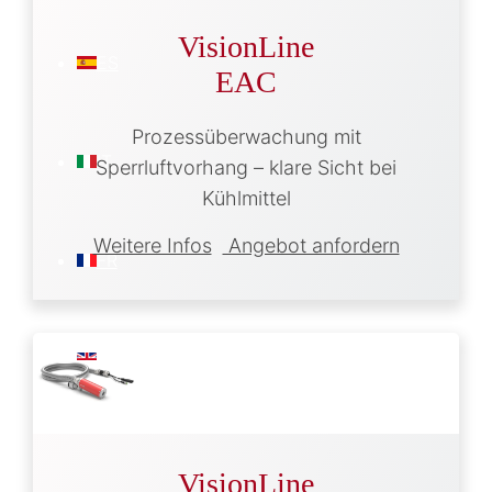
VisionLine
ES
EAC
Prozessüberwachung mit
IT
Sperrluftvorhang – klare Sicht bei
Kühlmittel
Weitere Infos
Angebot anfordern
FR
EN
VisionLine