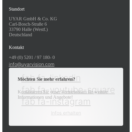
Standort
UYAR GmbH & Co. KG
Carl-Bosch-Straße 6
33790 Halle (Westf.)
Deutschland
Kontakt
+49 (0) 5201 / 97 180- 0
info@uyarvision.com
fab fa-linkedin
Möchten Sie mehr erfahren?
fab fa-youtube-square
Kontaktieren Sie unser Vertriebsteam für weitere
Informationen und Angebote!
fab fa-instagram
Infos erhalten