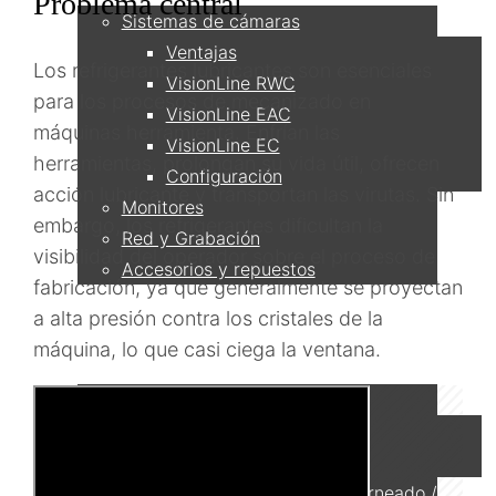
Problema central
Sistemas de cámaras
Ventajas
Los refrigerantes lubricantes son esenciales
VisionLine RWC
para los procesos de mecanizado en
VisionLine EAC
máquinas herramienta. Enfrían las
VisionLine EC
herramientas, prolongan su vida útil, ofrecen
Configuración
acción lubricante y transportan las virutas. Sin
Monitores
embargo, los refrigerantes dificultan la
Red y Grabación
visibilidad del operador sobre el proceso de
Accesorios y repuestos
fabricación, ya que generalmente se proyectan
a alta presión contra los cristales de la
Aplicaciones
máquina, lo que casi ciega la ventana.
Fresadoras
Fresadoras horizontales
Fresadoras de 5 ejes
Centros de mecanizado de torneado /