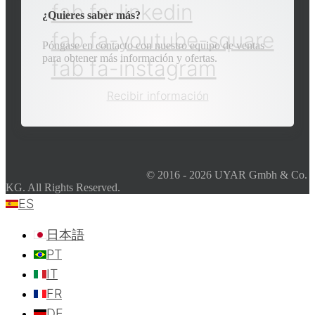
fab fa-linkedin
¿Quieres saber más?
fab fa-youtube-square
Póngase en contacto con nuestro equipo de ventas
para obtener más información y ofertas.
fab fa-instagram
Recibir información
© 2016 - 2026 UYAR Gmbh & Co.
KG. All Rights Reserved.
ES
日本語
PT
IT
FR
DE