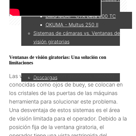
fresado
DMG MORI - CTX beta 800 TC
OKUMA - Multus 250 II
Sistemas de cámaras vs. Ventanas de
visión giratorias
Ventanas de visión giratorias: Una solución con
Servicio
limitaciones
Las ventanas de visión giratorias, también
Descargas
conocidas como ojos de buey, se colocan en
los cristales de las puertas de las máquinas
Socio
herramienta para solucionar este problema.
Una desventaja de estos sistemas es el área
de visión limitada para el operador. Debido a la
Contacto
posición fija de la ventana giratoria, el
operador tiene una vista restringida del