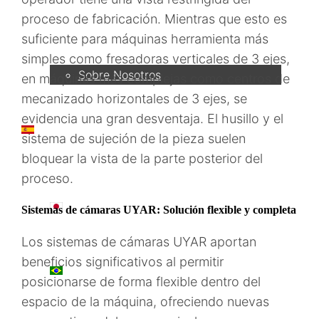
proceso de fabricación. Mientras que esto es
Empresa
suficiente para máquinas herramienta más
simples como fresadoras verticales de 3 ejes,
Sobre Nosotros
en máquinas más complejas como centros de
mecanizado horizontales de 3 ejes, se
evidencia una gran desventaja. El husillo y el
ES
sistema de sujeción de la pieza suelen
bloquear la vista de la parte posterior del
proceso.
日本語
Sistemas de cámaras UYAR: Solución flexible y completa
Los sistemas de cámaras UYAR aportan
beneficios significativos al permitir
PT
posicionarse de forma flexible dentro del
espacio de la máquina, ofreciendo nuevas