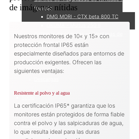
de imágenes nítidas
fresado
DMG MORI - CTX beta 800 TC
OKUMA - Multus 250 II
Sistemas de cámaras vs. Ventanas de
Nuestros monitores de 10« y 15» con
visión giratorias
protección frontal IP65 están
especialmente diseñados para entornos de
Servicio
producción exigentes. Ofrecen las
siguientes ventajas:
Descargas
Resistente al polvo y al agua
Socio
La certificación IP65* garantiza que los
monitores están protegidos de forma fiable
contra el polvo y las salpicaduras de agua,
Contacto
lo que resulta ideal para las duras