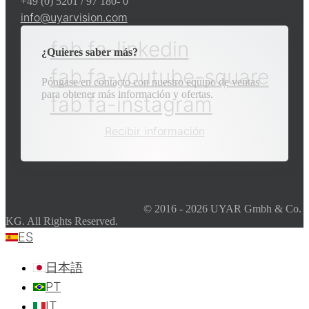
+49 (0) 5201 / 97 180- 0
info@uyarvision.com
fab fa-linkedin
¿Quieres saber más?
fab fa-youtube-square
Póngase en contacto con nuestro equipo de ventas
para obtener más información y ofertas.
fab fa-instagram
Recibir información
© 2016 - 2026 UYAR Gmbh & Co.
KG. All Rights Reserved.
ES
日本語
PT
IT