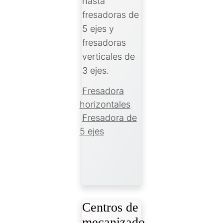
hasta
fresadoras de
5 ejes y
fresadoras
verticales de
3 ejes.
Fresadora
horizontales
Fresadora de
5 ejes
Centros de
mecanizado