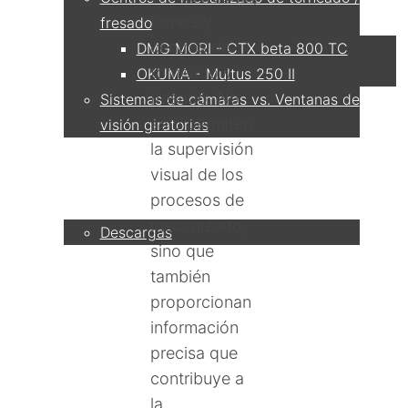
tornos y
fresado
centros de
DMG MORI - CTX beta 800 TC
torneado y
OKUMA - Multus 250 II
fresado. No
Sistemas de cámaras vs. Ventanas de
sólo permiten
visión giratorias
la supervisión
visual de los
Servicio
procesos de
mecanizado,
Descargas
sino que
también
Socio
proporcionan
información
precisa que
Contacto
contribuye a
la