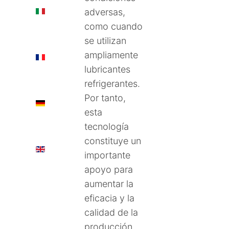
IT
adversas,
como cuando
se utilizan
ampliamente
FR
lubricantes
refrigerantes.
Por tanto,
DE
esta
tecnología
constituye un
EN
importante
apoyo para
aumentar la
eficacia y la
calidad de la
producción.