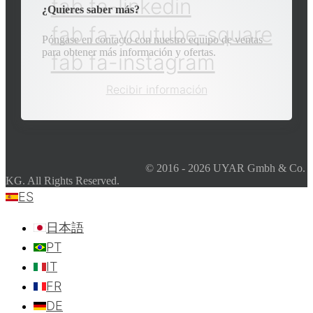
fab fa-linkedin
¿Quieres saber más?
fab fa-youtube-square
Póngase en contacto con nuestro equipo de ventas
para obtener más información y ofertas.
fab fa-instagram
Recibir información
© 2016 - 2026 UYAR Gmbh & Co.
KG. All Rights Reserved.
ES
日本語
PT
IT
FR
DE