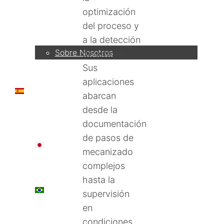
optimización
Empresa
del proceso y
a la detección
Sobre Nosotros
de errores.
Sus
aplicaciones
ES
abarcan
desde la
documentación
de pasos de
日本語
mecanizado
complejos
hasta la
PT
supervisión
en
condiciones