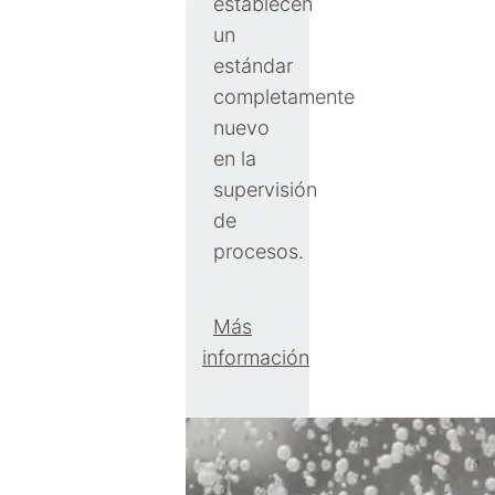
establecen
un
estándar
completamente
nuevo
en la
supervisión
de
procesos.
Más
información