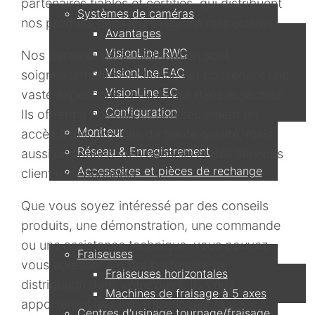
partenaires fiables et certifiés, qui distribuent
Systèmes de caméras
nos produits dans leurs régions respectives.
Avantages
VisionLine RWC
Nos partenaires de distribution sont
VisionLine EAC
soigneusement sélectionnés et possèdent une
VisionLine EC
vaste expérience et expertise dans le secteur.
Configuration
Ils offrent à nos clients non seulement un
Moniteur
accès à des produits de haute qualité, mais
Réseau & Enregistrement
aussi un soutien, des conseils et des services
Accessoires et pièces de rechange
client exceptionnels.
Que vous soyez intéressé par des conseils
Applications
produits, une démonstration, une commande
ou une assistance technique, vous pouvez
Fraiseuses
vous adresser à notre partenaire de
Fraiseuses horizontales
distribution dans votre pays. Ils vous
Machines de fraisage à 5 axes
apporteront leur expertise locale et vous
Centres d'usinage tournage/fraisage