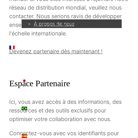
Entreprise
réseau de distribution mondial, veuillez nous
contacter. Nous serions ravis de développer
À propos de nous
ensemble le succès de UYAR VISION à
l'échelle internationale.
FR
Devenez partenaire dès maintenant !
日本語
Espace Partenaire
Ici, vous avez accès à des informations, des
PT
ressources et des outils exclusifs pour
optimiser votre collaboration avec nous.
Connectez-vous avec vos identifiants pour
ES