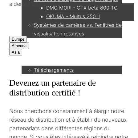
aideront à répondre à vos besoins.
DMG MORI - CTX bêta 800 TC
OKUMA - Multus 250 II
Systèmes de caméras vs. Fenêtres de
visualisation rotatives
Europe
America
Service
Asia
Téléchargements
Devenez un partenaire de
Partenaire
distribution certifié !
Nous cherchons constamment à élargir notre
Contact
réseau de distribution et à établir de nouveaux
partenariats dans différentes régions du
monde. Si vous êtes intéressé à rejoindre notre