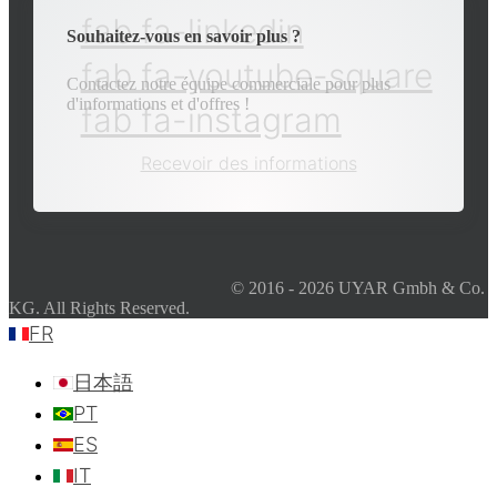
fab fa-linkedin
Souhaitez-vous en savoir plus ?
fab fa-youtube-square
Contactez notre équipe commerciale pour plus
d'informations et d'offres !
fab fa-instagram
Recevoir des informations
© 2016 - 2026 UYAR Gmbh & Co.
KG. All Rights Reserved.
FR
日本語
PT
ES
IT