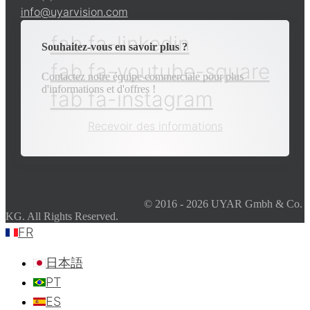
info@uyarvision.com
fab fa-linkedin
Souhaitez-vous en savoir plus ?
fab fa-youtube-square
Contactez notre équipe commerciale pour plus
d'informations et d'offres !
fab fa-instagram
Recevoir des informations
© 2016 - 2026 UYAR Gmbh & Co.
KG. All Rights Reserved.
FR
日本語
PT
ES