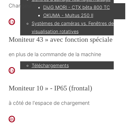
Changeur d'outils
DMG MORI - CTX bêta 800 TC
OKUMA - Multus 250 II
1x
Systèmes de caméras vs. Fenêtres de
visualisation rotatives
Moniteur 43 » avec fonction spéciale
Service
en plus de la commande de la machine
Téléchargements
1x
Partenaire
Moniteur 10 » - IP65 (frontal)
à côté de l'espace de chargement
Contact
4x