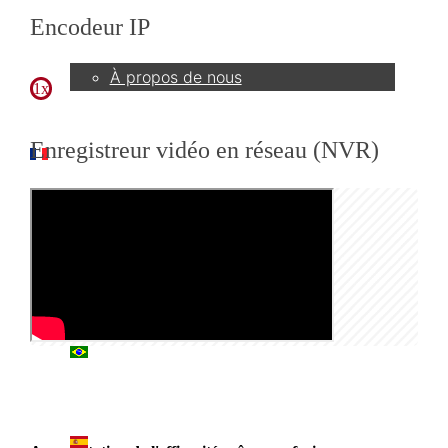
Entreprise
Encodeur IP
À propos de nous
1x
Enregistreur vidéo en réseau (NVR)
FR
日本語
PT
ES