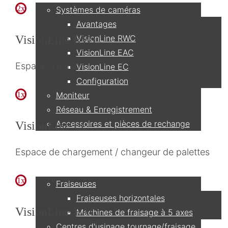
2x
Systèmes de caméras
Avantages
VisionLine RWC
VisionLine RWC
VisionLine EAC
Espace d'édition
VisionLine EC
Configuration
Moniteur
1x
Réseau & Enregistrement
Accessoires et pièces de rechange
VisionLine EC
Espace de chargement / changeur de palettes
Applications
1x
Fraiseuses
Fraiseuses horizontales
VisionLine EAC
Machines de fraisage à 5 axes
Centres d'usinage tournage/fraisage