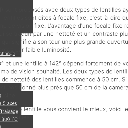
sont proposés avec deux types de lentilles a
 lentilles sont dites à focale fixe, c'est-à-dire 
mp de vision fixe. L'avantage d'une focale fixe 
ui se traduit par une netteté et un contraste plu
e qui signifie à son tour une plus grande ouver
otos par faible luminosité.
echange
0° et une lentille à 142° dépend fortement de vo
amp de vision souhaité. Les deux types de lent
de netteté des lentilles commence à 50 cm. Si
est positionné plus près que 50 cm de la caméra
usine.
s
à 5 axes
type de lentille vous convient le mieux, voici l
/fraisage
e lentilles:
 800 TC
I