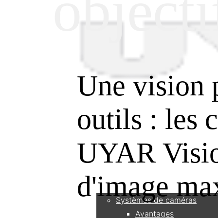
objecti
Une vision 
outils : les 
UYAR Visio
Produits
d'image ma
Systèmes de caméras
Avantages