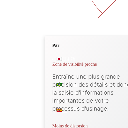
À propos de nous
FR
Par
日本語
Zone de visibilité proche
Entraîne une plus grande
précision des détails et don
PT
la saisie d'informations
importantes de votre
processus d'usinage.
ES
Moins de distorsion