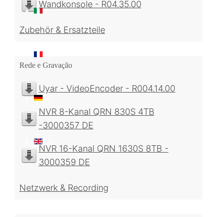
Wandkonsole - R04.35.00
IT
Zubehör & Ersatzteile
FR
Rede e Gravação
Uyar - VideoEncoder - R004.14.00
DE
NVR 8-Kanal QRN 830S 4TB
-3000357 DE
EN
NVR 16-Kanal QRN 1630S 8TB -
3000359 DE
Netzwerk & Recording