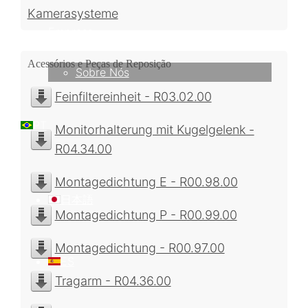
Kamerasysteme
Empresa
Acessórios e Peças de Reposição
Sobre Nós
Feinfiltereinheit - R03.02.00
PT
Monitorhalterung mit Kugelgelenk -
R04.34.00
Montagedichtung E - R00.98.00
日本語
Montagedichtung P - R00.99.00
Montagedichtung - R00.97.00
ES
Tragarm - R04.36.00