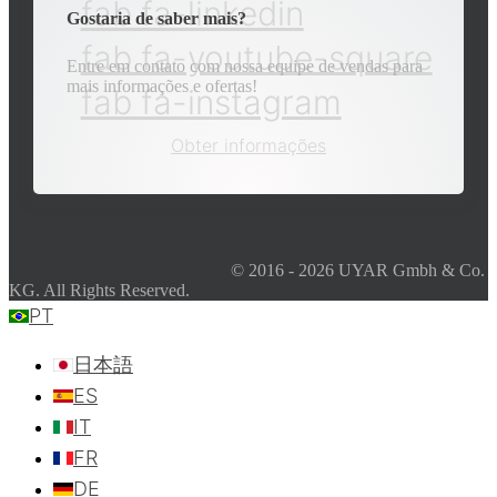
fab fa-linkedin
Gostaria de saber mais?
fab fa-youtube-square
Entre em contato com nossa equipe de vendas para
mais informações e ofertas!
fab fa-instagram
Obter informações
© 2016 - 2026 UYAR Gmbh & Co.
KG. All Rights Reserved.
PT
日本語
ES
IT
FR
DE