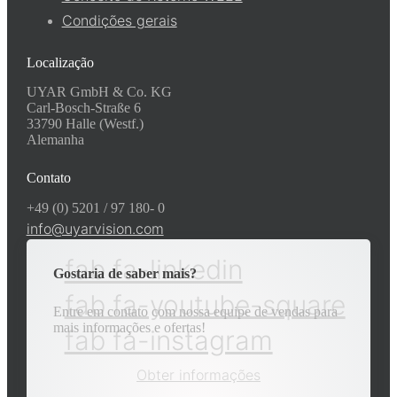
Condições gerais
Localização
UYAR GmbH & Co. KG
Carl-Bosch-Straße 6
33790 Halle (Westf.)
Alemanha
Contato
+49 (0) 5201 / 97 180- 0
info@uyarvision.com
fab fa-linkedin
Gostaria de saber mais?
fab fa-youtube-square
Entre em contato com nossa equipe de vendas para
mais informações e ofertas!
fab fa-instagram
Obter informações