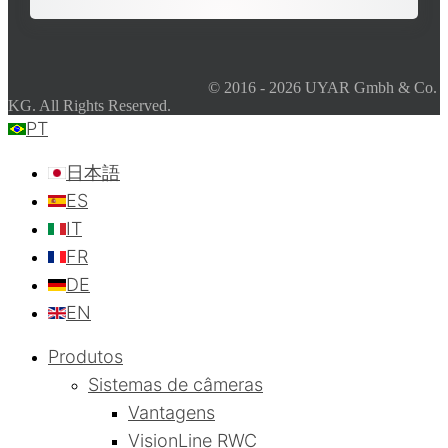
© 2016 - 2026 UYAR Gmbh & Co.
KG. All Rights Reserved.
PT
日本語
ES
IT
FR
DE
EN
Produtos
Sistemas de câmeras
Vantagens
VisionLine RWC