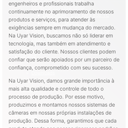
engenheiros e profissionais trabalha
torneamento/fresamento
continuamente no aprimoramento de nossos
DMG MORI - CTX beta 800 TC
produtos e serviços, para atender às
OKUMA - Multus 250 II
exigências sempre em mudança do mercado.
Sistemas de câmeras vs. Janelas de
Na Uyar Vision, buscamos não só liderar em
visão rotativas
tecnologia, mas também em atendimento e
satisfação do cliente. Nossos clientes podem
Serviço
confiar que serão apoiados por um parceiro de
confiança, comprometido com seu sucesso.
Downloads
Na Uyar Vision, damos grande importância à
mais alta qualidade e controle de todo o
Parceiro
processo de produção. Por esse motivo,
produzimos e montamos nossos sistemas de
câmeras em nossas próprias instalações de
Contato
produção. Dessa forma, garantimos que cada