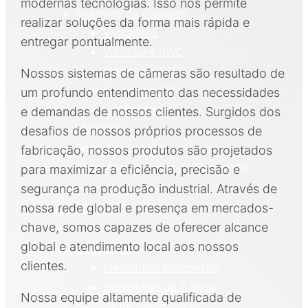
modernas tecnologias. Isso nos permite
Sistemas de câmeras
realizar soluções da forma mais rápida e
Vantagens
entregar pontualmente.
VisionLine RWC
VisionLine EAC
Nossos sistemas de câmeras são resultado de
VisionLine EC
um profundo entendimento das necessidades
Configuração
e demandas de nossos clientes. Surgidos dos
Monitores
desafios de nossos próprios processos de
Rede & Gravação
fabricação, nossos produtos são projetados
Acessórios e Peças de Reposição
para maximizar a eficiência, precisão e
segurança na produção industrial. Através de
Aplicações
nossa rede global e presença em mercados-
chave, somos capazes de oferecer alcance
global e atendimento local aos nossos
Fresadoras
clientes.
Fresadoras horizontais
Fresadoras de 5 eixos
Nossa equipe altamente qualificada de
Centros de usinagem de