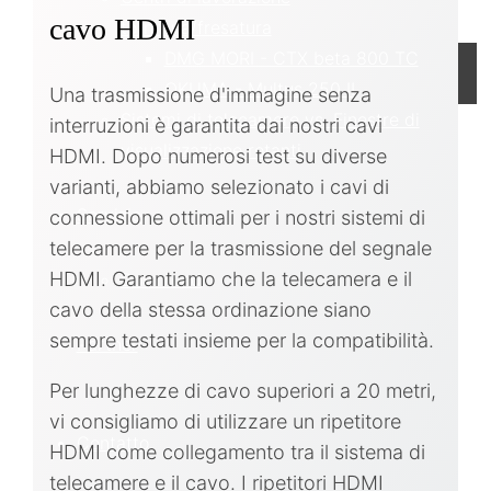
cavo HDMI
tornitura/fresatura
DMG MORI - CTX beta 800 TC
OKUMA - Multus 250 II
Una trasmissione d'immagine senza
Sistemi di telecamere vs. Finestre di
interruzioni è garantita dai nostri cavi
visualizzazione rotanti
HDMI. Dopo numerosi test su diverse
varianti, abbiamo selezionato i cavi di
Servizio
connessione ottimali per i nostri sistemi di
telecamere per la trasmissione del segnale
HDMI. Garantiamo che la telecamera e il
Download
cavo della stessa ordinazione siano
sempre testati insieme per la compatibilità.
Partner
Per lunghezze di cavo superiori a 20 metri,
vi consigliamo di utilizzare un ripetitore
Contatto
HDMI come collegamento tra il sistema di
telecamere e il cavo. I ripetitori HDMI