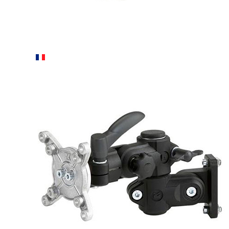
ES
FR
DE
EN