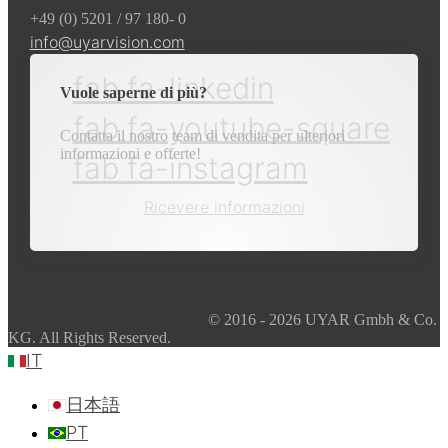
+49 (0) 5201 / 97 180- 0
info@uyarvision.com
fab fa-linkedin
Vuole saperne di più?
fab fa-youtube-square
Contatta il nostro team di vendita per ulteriori
informazioni e offerte!
fab fa-instagram
Ricevere informazioni
© 2016 - 2026 UYAR Gmbh & Co.
KG. All Rights Reserved.
IT
日本語
PT